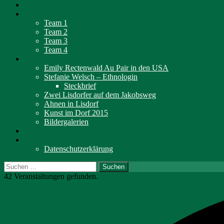
Notrufnummern
Saalbelegung Lisdorf
Team 1
Team 2
Team 3
Team 4
Themen
Emily Rectenwald Au Pair in den USA
Stefanie Welsch – Ethnologin
Steckbrief
Zwei Lisdorfer auf dem Jakobsweg
Ahnen in Lisdorf
Kunst im Dorf 2015
Bildergalerien
Warenkorb
Impressum
Datenschutzerklärung
Suchen
nach:
42 Veranstaltungen gefunden.