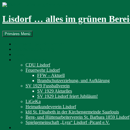
Zum
Inhalt
springen
Lisdorf … alles im grünen Berei
Suchen
Primäres Menü
Adressen Lisdorfer Vereine
Datenschutzerklärung
Kasse
Lisdorfer Vereine
CDU Lisdorf
Feuerwehr Lisdorf
FFW – Aktuell
Brandschutzerziehung- und Aufklärung
SV 1929 Fussballverein
SV 1929 Aktuelles
SV 1929 Lisdorf feiert Jubiläum!
LiGeKa
Heimatkundeverein Lisdorf
kfd St. Elisabeth in der Kirchengemeinde Saarlouis
Berg- und Hüttenarbeiterverein St. Barbara 1859 Lisdorf
Spielgemeinschaft „Lyra“ Lisdorf -Picard e.V.
Mein Konto