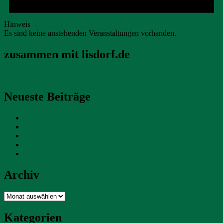
Hinweis
Es sind keine anstehenden Veranstaltungen vorhanden.
zusammen mit lisdorf.de
Neueste Beiträge
Sommerfest der Chorgemeinschaft Lisdorf
SG Lisdorf Altforweiler: Neustart!
SV Lisdorf: Saisonabschluss!
SV Lisdorf: E-Jugend mit Meisterschaft!
SV Lisdorf: Ein Dorf spielt Fußball!
Archiv
Archiv
Kategorien