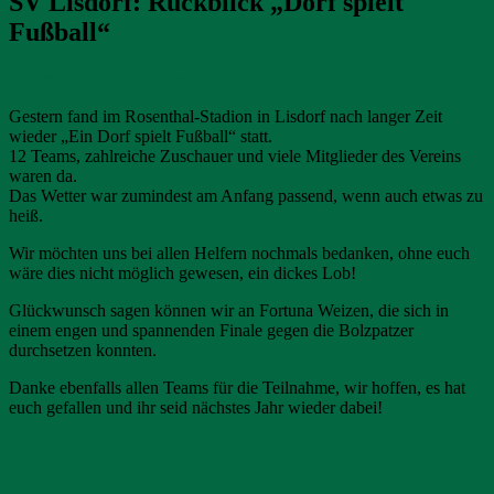
SV Lisdorf: Rückblick „Dorf spielt
Fußball“
1. Juni 2025
Andreas Lesmeister
Gestern fand im Rosenthal-Stadion in Lisdorf nach langer Zeit
wieder „Ein Dorf spielt Fußball“ statt.
12 Teams, zahlreiche Zuschauer und viele Mitglieder des Vereins
waren da.
Das Wetter war zumindest am Anfang passend, wenn auch etwas zu
heiß.
Wir möchten uns bei allen Helfern nochmals bedanken, ohne euch
wäre dies nicht möglich gewesen, ein dickes Lob!
Glückwunsch sagen können wir an Fortuna Weizen, die sich in
einem engen und spannenden Finale gegen die Bolzpatzer
durchsetzen konnten.
Danke ebenfalls allen Teams für die Teilnahme, wir hoffen, es hat
euch gefallen und ihr seid nächstes Jahr wieder dabei!