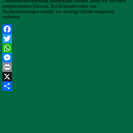
Urheberrechtsverletzung aufmerksam werden, bitten wir um einen
entsprechenden Hinweis. Bei Bekanntwerden von
Rechtsverletzungen werden wir derartige Inhalte umgehend
entfernen.
Facebook
Twitter
WhatsApp
Messenger
Print
X
Teilen
Mitgliedsvereine