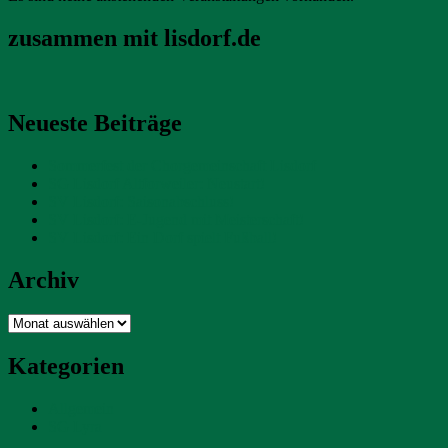
zusammen mit lisdorf.de
Neueste Beiträge
Sommerfest der Chorgemeinschaft Lisdorf
SG Lisdorf Altforweiler: Neustart!
SV Lisdorf: Saisonabschluss!
SV Lisdorf: E-Jugend mit Meisterschaft!
SV Lisdorf: Ein Dorf spielt Fußball!
Archiv
Archiv
Kategorien
Allgemein
SG Lyra