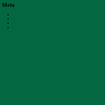
Meta
Anmelden
Eintrags-Feed
Kommentar-Feed
WordPress.org
Datenschutzerklärung
Stolz präsentiert von WordPress
DSGVO Cookie Consent mit Real Cookie Banner