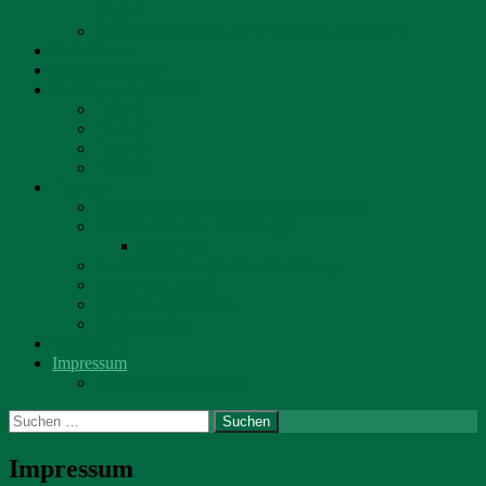
Lisdorf
Spielgemeinschaft „Lyra“ Lisdorf -Picard e.V.
Mein Konto
Notrufnummern
Saalbelegung Lisdorf
Team 1
Team 2
Team 3
Team 4
Themen
Emily Rectenwald Au Pair in den USA
Stefanie Welsch – Ethnologin
Steckbrief
Zwei Lisdorfer auf dem Jakobsweg
Ahnen in Lisdorf
Kunst im Dorf 2015
Bildergalerien
Warenkorb
Impressum
Datenschutzerklärung
Suchen
nach:
Impressum