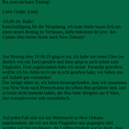
Bis zum nächsten Eintrag!
Liebe Grüße, Emily
-03.09.19- Hallo!
Entschuldigung für die Verspätung, ich hatte leider kaum Zeit um
einen neuen Beitrag zu Verfassen, dafür bekommt ihr jetzt das
Update über meine Reise nach New Orleans!
Am Montag dem 19.08.19 ging es los, ich habe mir einen Uber (so
ähnlich wie ein Taxi) gerufen und dann ging es auch schon zum
Flughafen. Dort angekommen habe ich meine Freundin getroffen,
welche ich bis dahin noch nie in echt gesehen habe, wir haben uns
auf Anhieb gut verstanden!
Das lustige dabei ist, wir haben herausgefunden, dass wir zusammen
von New York nach Pennsylvania im selben Bus gefahren sind, und
es beide nicht bemerkt haben, der Bus hatte übrigens nur 8 Sitze,
also normalerweise sehr unrealistisch.
Auf jeden Fall sind wir um Mitternacht in New Orleans
angekommen, als wir aus dem Flughafen raus gegangen sind
wurden wir fast erschlagen, die Luftfeuchtigkeit war so hoch, dass