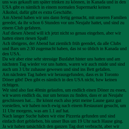
uns was gekauft um später trinken zu können, in Kanada und in den
USA gibt es nämlich in einem normalen Supermarkt keinen
Alkohol, dafür gibt es extra Geschäfte.
Am Abend haben wir uns dann fertig gemacht, mit unseren Familien
geredet, da ihr schon 6 Stunden vor uns Neujahr hattet, und sind zu
einem Club gefahren.
Auf diesen Abend will ich jetzt nicht so genau eingehen, aber wir
hatten einen riesen Spaß!
Ach übrigens, der Abend hat ziemlich früh geendet, da alle Clubs
und Bars um 2:30 zugemacht haben, das ist so üblich in Kanada und
den USA.
Da wir aber eine sehr stressige Busfahrt hinter uns hatten und am
nächsten Tag wieder vor uns hatten, waren wir auch müde und sind
auch um 3 Uhr zuhause gewesen und sind ins Bett gefallen.
Am nächsten Tag haben wir herausgefunden, dass es in Toronto
Döner gibt! Den gibt es nämlich in den USA nicht, bzw keinen
richtigen.
Wir sind also fast 40min gelaufen, um endlich einen Döner zu essen,
wir waren endlich da, nur um heraus zu finden, dass er an Neujahr
geschlossen hat… Ihr könnt euch also jetzt meine Laune ganz gut
vorstellen, wir haben noch ewig nach einem Restaurant gesucht, um
11 Uhr morgens, was am 1.1 auf hat.
Nach langer Suche haben wir eine Pizzeria gefunden und sind
einfach dort geblieben, bis unser Bus um 19 Uhr nach Hause ging.
Ja wir haben tatsächlich den ganzen Tag dort verbracht, aber wir