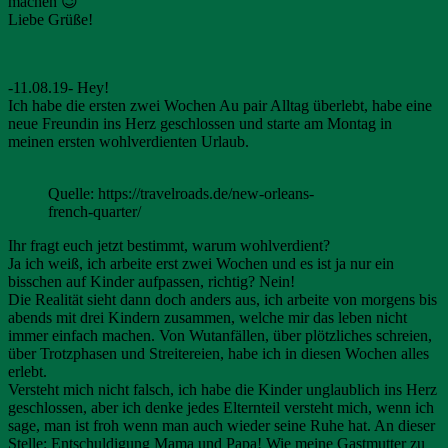
machen 😉
Liebe Grüße!
-11.08.19- Hey!
Ich habe die ersten zwei Wochen Au pair Alltag überlebt, habe eine
neue Freundin ins Herz geschlossen und starte am Montag in
meinen ersten wohlverdienten Urlaub.
Quelle: https://travelroads.de/new-orleans-
french-quarter/
Ihr fragt euch jetzt bestimmt, warum wohlverdient?
Ja ich weiß, ich arbeite erst zwei Wochen und es ist ja nur ein
bisschen auf Kinder aufpassen, richtig? Nein!
Die Realität sieht dann doch anders aus, ich arbeite von morgens bis
abends mit drei Kindern zusammen, welche mir das leben nicht
immer einfach machen. Von Wutanfällen, über plötzliches schreien,
über Trotzphasen und Streitereien, habe ich in diesen Wochen alles
erlebt.
Versteht mich nicht falsch, ich habe die Kinder unglaublich ins Herz
geschlossen, aber ich denke jedes Elternteil versteht mich, wenn ich
sage, man ist froh wenn man auch wieder seine Ruhe hat. An dieser
Stelle: Entschuldigung Mama und Papa! Wie meine Gastmutter zu