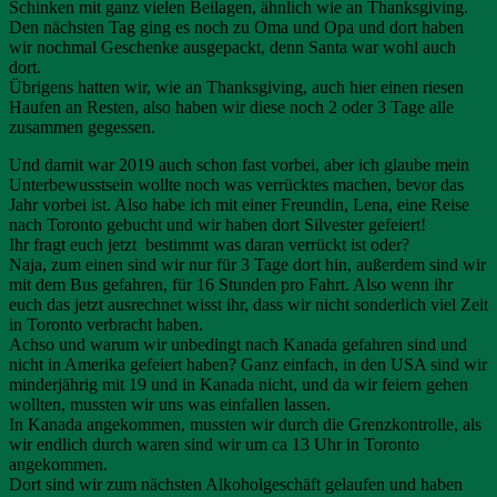
Schinken mit ganz vielen Beilagen, ähnlich wie an Thanksgiving.
Den nächsten Tag ging es noch zu Oma und Opa und dort haben
wir nochmal Geschenke ausgepackt, denn Santa war wohl auch
dort.
Übrigens hatten wir, wie an Thanksgiving, auch hier einen riesen
Haufen an Resten, also haben wir diese noch 2 oder 3 Tage alle
zusammen gegessen.
Und damit war 2019 auch schon fast vorbei, aber ich glaube mein
Unterbewusstsein wollte noch was verrücktes machen, bevor das
Jahr vorbei ist. Also habe ich mit einer Freundin, Lena, eine Reise
nach Toronto gebucht und wir haben dort Silvester gefeiert!
Ihr fragt euch jetzt bestimmt was daran verrückt ist oder?
Naja, zum einen sind wir nur für 3 Tage dort hin, außerdem sind wir
mit dem Bus gefahren, für 16 Stunden pro Fahrt. Also wenn ihr
euch das jetzt ausrechnet wisst ihr, dass wir nicht sonderlich viel Zeit
in Toronto verbracht haben.
Achso und warum wir unbedingt nach Kanada gefahren sind und
nicht in Amerika gefeiert haben? Ganz einfach, in den USA sind wir
minderjährig mit 19 und in Kanada nicht, und da wir feiern gehen
wollten, mussten wir uns was einfallen lassen.
In Kanada angekommen, mussten wir durch die Grenzkontrolle, als
wir endlich durch waren sind wir um ca 13 Uhr in Toronto
angekommen.
Dort sind wir zum nächsten Alkoholgeschäft gelaufen und haben