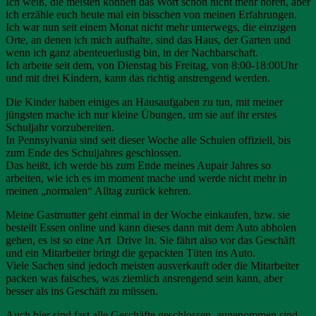
Ich weiß, die meisten können das Wort schon nicht mehr hören, aber
ich erzähle euch heute mal ein bisschen von meinen Erfahrungen.
Ich war nun seit einem Monat nicht mehr unterwegs, die einzigen
Orte, an denen ich mich aufhalte, sind das Haus, der Garten und
wenn ich ganz abenteuerlustig bin, in der Nachbarschaft.
Ich arbeite seit dem, von Dienstag bis Freitag, von 8:00-18:00Uhr
und mit drei Kindern, kann das richtig anstrengend werden.
Die Kinder haben einiges an Hausaufgaben zu tun, mit meiner
jüngsten mache ich nur kleine Übungen, um sie auf ihr erstes
Schuljahr vorzubereiten.
In Pennsylvania sind seit dieser Woche alle Schulen offiziell, bis
zum Ende des Schuljahres geschlossen.
Das heißt, ich werde bis zum Ende meines Aupair Jahres so
arbeiten, wie ich es im moment mache und werde nicht mehr in
meinen „normalen“ Alltag zurück kehren.
Meine Gastmutter geht einmal in der Woche einkaufen, bzw. sie
bestellt Essen online und kann dieses dann mit dem Auto abholen
gehen, es ist so eine Art Drive In. Sie fährt also vor das Geschäft
und ein Mitarbeiter bringt die gepackten Tüten ins Auto.
Viele Sachen sind jedoch meisten ausverkauft oder die Mitarbeiter
packen was falsches, was ziemlich ansrengend sein kann, aber
besser als ins Geschäft zu müssen.
Auch hier sind fast alle Geschäfte geschlossen, augenommen sind