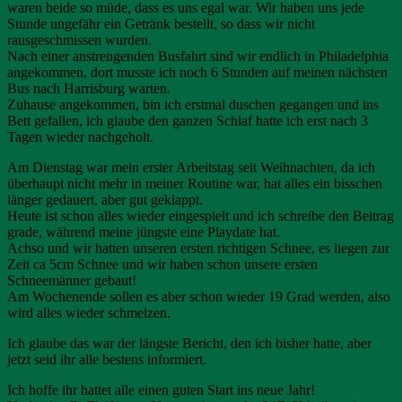
waren beide so müde, dass es uns egal war. Wir haben uns jede
Stunde ungefähr ein Getränk bestellt, so dass wir nicht
rausgeschmissen wurden.
Nach einer anstrengenden Busfahrt sind wir endlich in Philadelphia
angekommen, dort musste ich noch 6 Stunden auf meinen nächsten
Bus nach Harrisburg warten.
Zuhause angekommen, bin ich erstmal duschen gegangen und ins
Bett gefallen, ich glaube den ganzen Schlaf hatte ich erst nach 3
Tagen wieder nachgeholt.
Am Dienstag war mein erster Arbeitstag seit Weihnachten, da ich
überhaupt nicht mehr in meiner Routine war, hat alles ein bisschen
länger gedauert, aber gut geklappt.
Heute ist schon alles wieder eingespielt und ich schreibe den Beitrag
grade, während meine jüngste eine Playdate hat.
Achso und wir hatten unseren ersten richtigen Schnee, es liegen zur
Zeit ca 5cm Schnee und wir haben schon unsere ersten
Schneemänner gebaut!
Am Wochenende sollen es aber schon wieder 19 Grad werden, also
wird alles wieder schmelzen.
Ich glaube das war der längste Bericht, den ich bisher hatte, aber
jetzt seid ihr alle bestens informiert.
Ich hoffe ihr hattet alle einen guten Start ins neue Jahr!