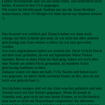
Letztes Wochenende sind wir auf unser erstes, und hoffentlich nicht
letztes, Konzert in den USA gegangen.
Wir waren im Hersheypark Stadium um uns die Jonas Brothers
anzuschauen, mein 10 Jähriges Ich hätte davon nur träumen können
;).
Das Konzert war wirklich gut! Danach haben wir dann noch
solange auf dem Gelände gewartet, da wir nicht mit allen anderen
gleichzeitig zum Auto rennen wollten, bis wir raus geworfen
wurden.
Am Auto angekommen haben wir erstmal eine 10cm Schicht Dreck
auf dem Auto gefunden, da wir auf irgendeiner Wiese Parken
mussten. Bevor es dann Heim ins Bett ging, haben wir noch über
eine Stunde am selben Fleck gestanden, da hunderte Autos
gleichzeitig losfahren wollten.
Zuhause waren wir dann um halb 3 Uhr Nachts und haben noch
was gegessen, an dieser Stelle nochmal Danke an Bri, dass du mir
noch was gekocht hast :).
Am nächsten morgen sind wir das Auto waschen gefahren und sind
Abends noch auf eine Kirmes gegangen. Wenn ihr jemals in
Amerika seid, geht nicht auf eine kleine Kirmes, es ist fürchterlich,
man kann es nicht mit Deutschland vergleichen! Als allererstes