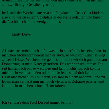
bestand diese Kirmes aus 5 Ständen und zweitens ist man hier nur
auf zwielichtige Gestalten getroffen.
Im Laufe der Woche hatte Ava ein Playdate mit Bri´s Gast kindern,
also sind wir zu einem Spielplatz in der Nähe gelaufen und haben
die Nachbarschaft ein wenig erkundet.
Emily Drive
Als nächstes möchte ich auf etwas nicht so erfreuliches eingehen, in
manchen Momenten bereut man es auch, so weit von Zuhause weg
zu sein! Dieses Wochenende geht es mir nicht wirklich gut, denn am
Donnerstag ist mein Kater gestorben. Das war der schlimmste Tag
seit langem, ich bin so weit weg und kann nichts tun, ich konnte
mich nicht verabschieden oder ihn ein letztes mal drücken.
Es ist also nicht alles Toll daran, ein Jahr in einem anderen Land zu
leben, man verpasst nun mal doch vieles was Zuhause passiert und
kann nicht mal eben schnell Heim fahren.
Ich vermisse dich Fox! Du bist immer bei mir!