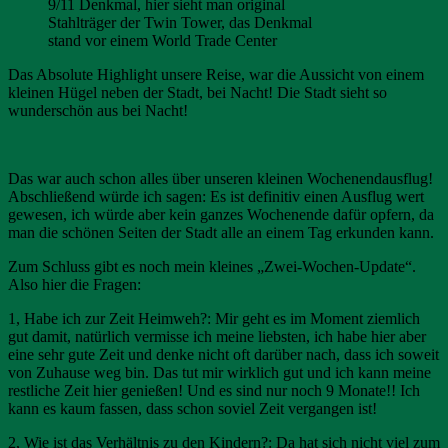
9/11 Denkmal, hier sieht man original
Stahlträger der Twin Tower, das Denkmal
stand vor einem World Trade Center
Das Absolute Highlight unsere Reise, war die Aussicht von einem
kleinen Hügel neben der Stadt, bei Nacht! Die Stadt sieht so
wunderschön aus bei Nacht!
Das war auch schon alles über unseren kleinen Wochenendausflug!
Abschließend würde ich sagen: Es ist definitiv einen Ausflug wert
gewesen, ich würde aber kein ganzes Wochenende dafür opfern, da
man die schönen Seiten der Stadt alle an einem Tag erkunden kann.
Zum Schluss gibt es noch mein kleines „Zwei-Wochen-Update“.
Also hier die Fragen:
1, Habe ich zur Zeit Heimweh?: Mir geht es im Moment ziemlich
gut damit, natürlich vermisse ich meine liebsten, ich habe hier aber
eine sehr gute Zeit und denke nicht oft darüber nach, dass ich soweit
von Zuhause weg bin. Das tut mir wirklich gut und ich kann meine
restliche Zeit hier genießen! Und es sind nur noch 9 Monate!! Ich
kann es kaum fassen, dass schon soviel Zeit vergangen ist!
2, Wie ist das Verhältnis zu den Kindern?: Da hat sich nicht viel zum