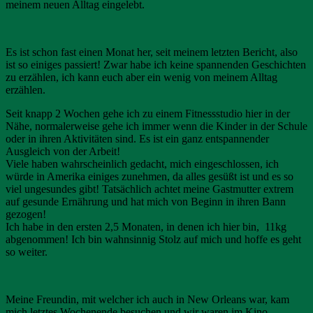
meinem neuen Alltag eingelebt.
Es ist schon fast einen Monat her, seit meinem letzten Bericht, also
ist so einiges passiert! Zwar habe ich keine spannenden Geschichten
zu erzählen, ich kann euch aber ein wenig von meinem Alltag
erzählen.
Seit knapp 2 Wochen gehe ich zu einem Fitnessstudio hier in der
Nähe, normalerweise gehe ich immer wenn die Kinder in der Schule
oder in ihren Aktivitäten sind. Es ist ein ganz entspannender
Ausgleich von der Arbeit!
Viele haben wahrscheinlich gedacht, mich eingeschlossen, ich
würde in Amerika einiges zunehmen, da alles gesüßt ist und es so
viel ungesundes gibt! Tatsächlich achtet meine Gastmutter extrem
auf gesunde Ernährung und hat mich von Beginn in ihren Bann
gezogen!
Ich habe in den ersten 2,5 Monaten, in denen ich hier bin, 11kg
abgenommen! Ich bin wahnsinnig Stolz auf mich und hoffe es geht
so weiter.
Meine Freundin, mit welcher ich auch in New Orleans war, kam
mich letztes Wochenende besuchen und wir waren im Kino,