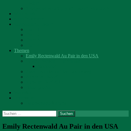
Lisdorf
Spielgemeinschaft „Lyra“ Lisdorf -Picard e.V.
Mein Konto
Notrufnummern
Saalbelegung Lisdorf
Team 1
Team 2
Team 3
Team 4
Themen
Emily Rectenwald Au Pair in den USA
Stefanie Welsch – Ethnologin
Steckbrief
Zwei Lisdorfer auf dem Jakobsweg
Ahnen in Lisdorf
Kunst im Dorf 2015
Bildergalerien
Warenkorb
Impressum
Datenschutzerklärung
Suchen
nach:
Emily Rectenwald Au Pair in den USA