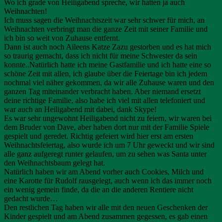
Wo ich grade von Heiligabend spreche, wir hatten ja auch
Weihnachten!
Ich muss sagen die Weihnachtszeit war sehr schwer für mich, an
Weihnachten verbringt man die ganze Zeit mit seiner Familie und
ich bin so weit von Zuhause entfernt.
Dann ist auch noch Aileens Katze Zazu gestorben und es hat mich
so traurig gemacht, dass ich nicht für meine Schwester da sein
konnte..Natürlich hatte ich meine Gastfamilie und ich hatte eine so
schöne Zeit mit allen, ich glaube über die Feiertage bin ich jedem
nochmal viel näher gekommen, da wir alle Zuhause waren und den
ganzen Tag miteinander verbracht haben. Aber niemand ersetzt
deine richtige Familie, also habe ich viel mit allen telefoniert und
war auch an Heiligabend mit dabei, dank Skype!
Es war sehr ungewohnt Heiligabend nicht zu feiern, wir waren bei
dem Bruder von Dave, aber haben dort nur mit der Familie Spiele
gespielt und geredet. Richtig gefeiert wird hier erst am ersten
Weihnachtsfeiertag, also wurde ich um 7 Uhr geweckt und wir sind
alle ganz aufgeregt runter gelaufen, um zu sehen was Santa unter
den Weihnachtsbaum gelegt hat.
Natürlich haben wir am Abend vorher auch Cookies, Milch und
eine Karotte für Rudolf rausgelegt, auch wenn ich das immer noch
ein wenig gemein finde, da die an die anderen Rentiere nicht
gedacht wurde…
Den restlichen Tag haben wir alle mit den neuen Geschenken der
Kinder gespielt und am Abend zusammen gegessen, es gab einen