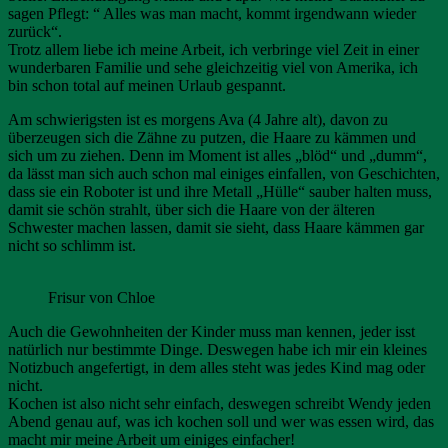
sagen Pflegt: “ Alles was man macht, kommt irgendwann wieder
zurück“.
Trotz allem liebe ich meine Arbeit, ich verbringe viel Zeit in einer
wunderbaren Familie und sehe gleichzeitig viel von Amerika, ich
bin schon total auf meinen Urlaub gespannt.
Am schwierigsten ist es morgens Ava (4 Jahre alt), davon zu
überzeugen sich die Zähne zu putzen, die Haare zu kämmen und
sich um zu ziehen. Denn im Moment ist alles „blöd“ und „dumm“,
da lässt man sich auch schon mal einiges einfallen, von Geschichten,
dass sie ein Roboter ist und ihre Metall „Hülle“ sauber halten muss,
damit sie schön strahlt, über sich die Haare von der älteren
Schwester machen lassen, damit sie sieht, dass Haare kämmen gar
nicht so schlimm ist.
Frisur von Chloe
Auch die Gewohnheiten der Kinder muss man kennen, jeder isst
natürlich nur bestimmte Dinge. Deswegen habe ich mir ein kleines
Notizbuch angefertigt, in dem alles steht was jedes Kind mag oder
nicht.
Kochen ist also nicht sehr einfach, deswegen schreibt Wendy jeden
Abend genau auf, was ich kochen soll und wer was essen wird, das
macht mir meine Arbeit um einiges einfacher!