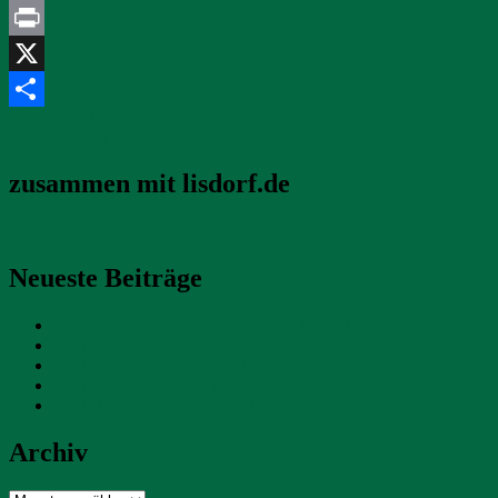
Messenger
Print
X
Vorheriges Bild
Teilen
Nächstes Bild
zusammen mit lisdorf.de
Neueste Beiträge
Sommerfest der Chorgemeinschaft Lisdorf
SG Lisdorf Altforweiler: Neustart!
SV Lisdorf: Saisonabschluss!
SV Lisdorf: E-Jugend mit Meisterschaft!
SV Lisdorf: Ein Dorf spielt Fußball!
Archiv