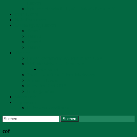
Lisdorf
Spielgemeinschaft „Lyra“ Lisdorf -Picard e.V.
Mein Konto
Notrufnummern
Saalbelegung Lisdorf
Team 1
Team 2
Team 3
Team 4
Themen
Emily Rectenwald Au Pair in den USA
Stefanie Welsch – Ethnologin
Steckbrief
Zwei Lisdorfer auf dem Jakobsweg
Ahnen in Lisdorf
Kunst im Dorf 2015
Bildergalerien
Warenkorb
Impressum
Datenschutzerklärung
Suchen
nach:
cof