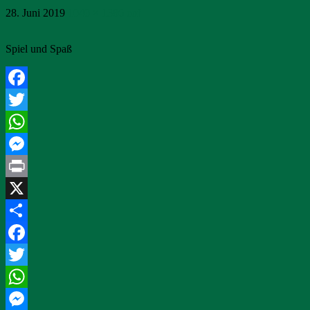
28. Juni 2019
1040 × 1386
cof
Spiel und Spaß
Facebook
Twitter
WhatsApp
Messenger
Print
X
Teilen
Facebook
Twitter
WhatsApp