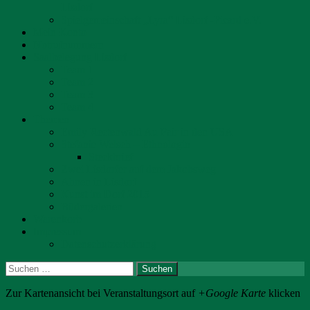
Lisdorf
Spielgemeinschaft „Lyra“ Lisdorf -Picard e.V.
Mein Konto
Notrufnummern
Saalbelegung Lisdorf
Team 1
Team 2
Team 3
Team 4
Themen
Emily Rectenwald Au Pair in den USA
Stefanie Welsch – Ethnologin
Steckbrief
Zwei Lisdorfer auf dem Jakobsweg
Ahnen in Lisdorf
Kunst im Dorf 2015
Bildergalerien
Warenkorb
Impressum
Datenschutzerklärung
Suchen
nach:
Zur Kartenansicht bei Veranstaltungsort auf
+Google Karte
klicken